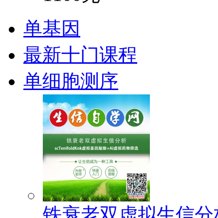
单基因
最新十门课程
单细胞测序
铁衰老双虚拟生信分析(s