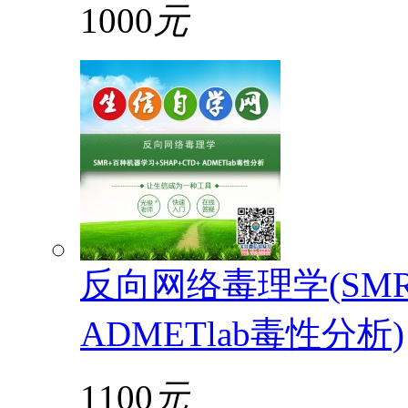
1000
元
反向网络毒理学(SMR
ADMETlab毒性分析)
1100
元