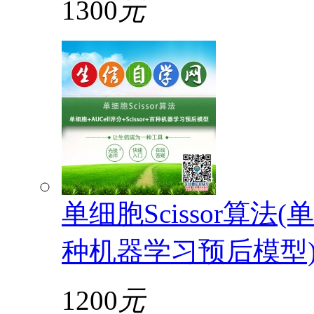
1300
元
单细胞Scissor算法(单
种机器学习预后模型
1200
元