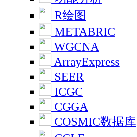
R绘图
METABRIC
WGCNA
ArrayExpress
SEER
ICGC
CGGA
COSMIC数据库