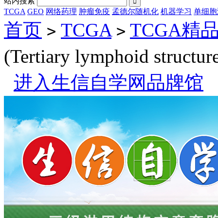
站内搜索

TCGA
GEO
网络药理
肿瘤免疫
孟德尔随机化
机器学习
单细胞
首页
TCGA
TCGA精
>
>
(Tertiary lymphoid struct
进入生信自学网品牌馆