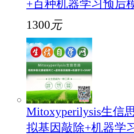
+百种机器学习预后
1300
元
Mitoxyperilys
拟基因敲除+机器学习+