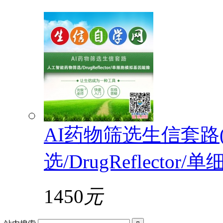
AI药物筛选生信套路
选/DrugReflecto
1450
元