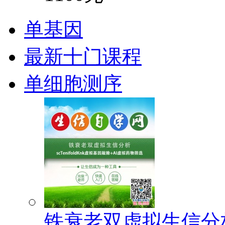
单基因
最新十门课程
单细胞测序
铁衰老双虚拟生信分析(s