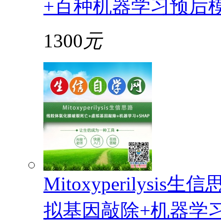
+百种机器学习预后
1300
元
Mitoxyperilys
拟基因敲除+机器学习+