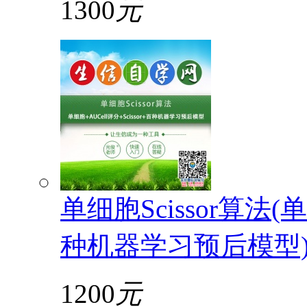
1300
元
单细胞Scissor算法(单
种机器学习预后模型
1200
元