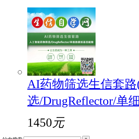
AI药物筛选生信套路
选/DrugReflecto
1450
元