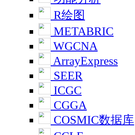
R绘图
METABRIC
WGCNA
ArrayExpress
SEER
ICGC
CGGA
COSMIC数据库