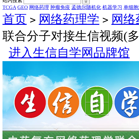
站内搜索

TCGA
GEO
网络药理
肿瘤免疫
孟德尔随机化
机器学习
单细胞
首页
网络药理学
网络
>
>
联合分子对接生信视频(多
进入生信自学网品牌馆