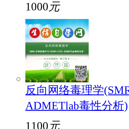
1000
元
反向网络毒理学(SMR
ADMETlab毒性分析)
1100
元