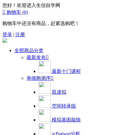
您好！欢迎进入生信自学网

购物车
(0)
购物车中还没有商品，赶紧选购吧！
登录
|
注册
全部商品分类
最新发布

最新十门课程
单细胞测序

双虚拟
空间转录组
模拟基因敲除
scPagwas分析