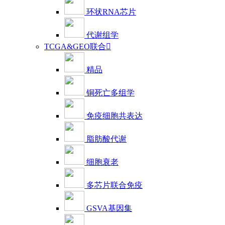
环状RNA芯片
代谢组学
TCGA&GEO联合

精品
铜死亡多组学
免疫细胞共表达
脂肪酸代谢
细胞衰老
多芯片联合免疫
GSVA基因集