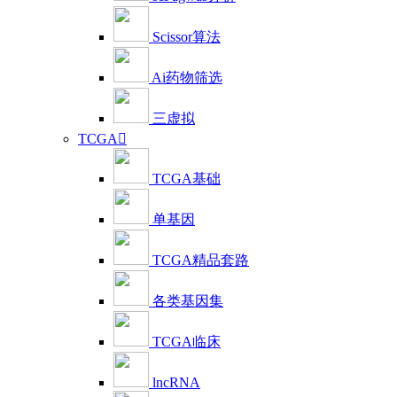
Scissor算法
Ai药物筛选
三虚拟
TCGA

TCGA基础
单基因
TCGA精品套路
各类基因集
TCGA临床
lncRNA