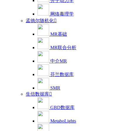
分子动力学
网络毒理学
孟德尔随机化

MR基础
MR联合分析
中介MR
芬兰数据库
SMR
生信数据库

GBD数据库
MetaboLights