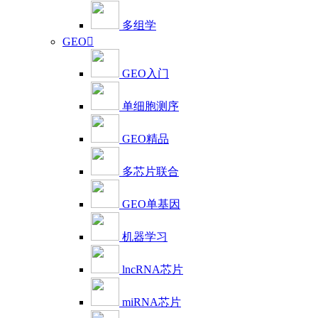
多组学
GEO

GEO入门
单细胞测序
GEO精品
多芯片联合
GEO单基因
机器学习
lncRNA芯片
miRNA芯片