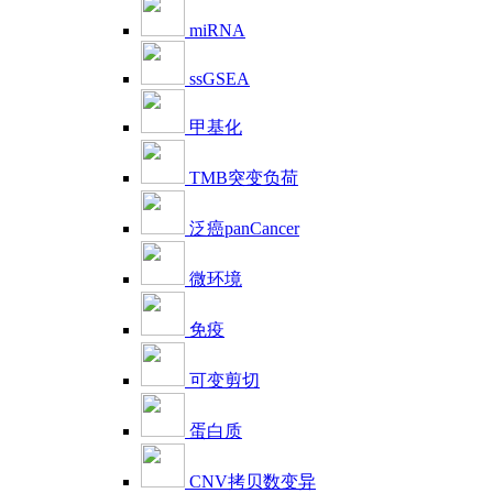
miRNA
ssGSEA
甲基化
TMB突变负荷
泛癌panCancer
微环境
免疫
可变剪切
蛋白质
CNV拷贝数变异