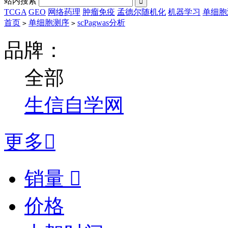
站内搜索

TCGA
GEO
网络药理
肿瘤免疫
孟德尔随机化
机器学习
单细胞
首页
单细胞测序
scPagwas分析
>
>
品牌：
全部
生信自学网
更多

销量

价格