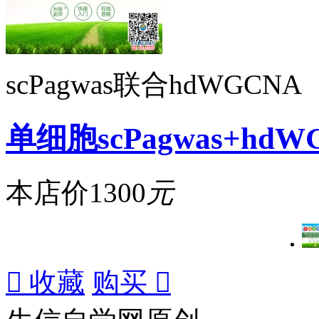
scPagwas联合hdWGCNA
单细胞scPagwas+hdW
本店价
1300
元

收藏
购买
