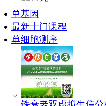
单基因
最新十门课程
单细胞测序
铁衰老双虚拟生信分析(s