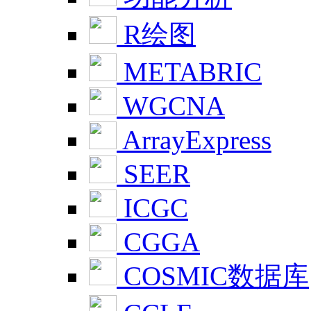
R绘图
METABRIC
WGCNA
ArrayExpress
SEER
ICGC
CGGA
COSMIC数据库