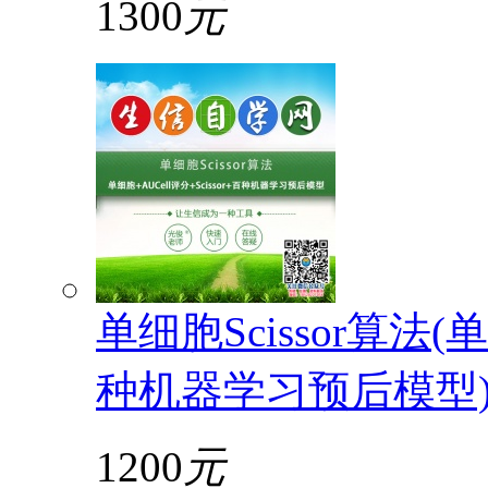
1300
元
单细胞Scissor算法(单
种机器学习预后模型
1200
元