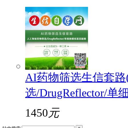
AI药物筛选生信套路
选/DrugReflecto
1450
元