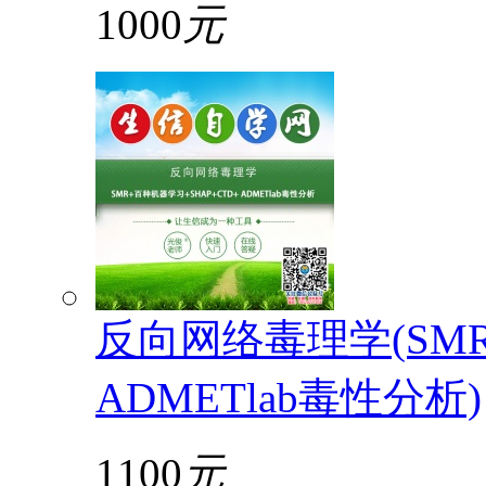
1000
元
反向网络毒理学(SMR
ADMETlab毒性分析)
1100
元