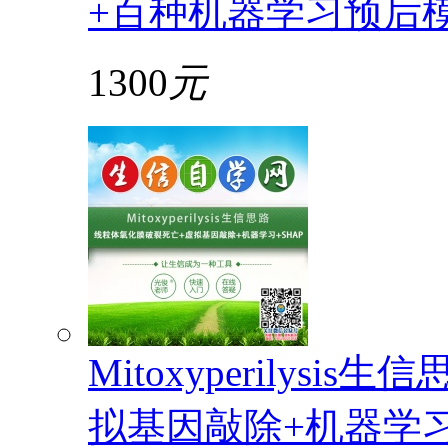
+百种机器学习预后
1300
元
Mitoxyperilys
拟基因敲除+机器学习+