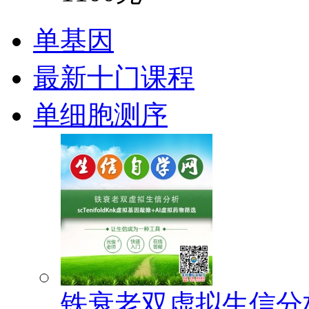
单基因
最新十门课程
单细胞测序
铁衰老双虚拟生信分析(s