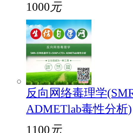
1000
元
反向网络毒理学(SMR
ADMETlab毒性分析)
1100
元