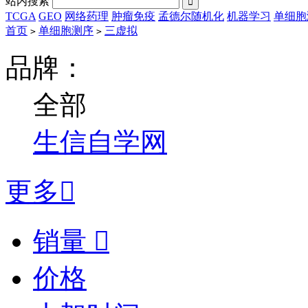
站内搜索

TCGA
GEO
网络药理
肿瘤免疫
孟德尔随机化
机器学习
单细胞
首页
单细胞测序
三虚拟
>
>
品牌：
全部
生信自学网
更多

销量

价格