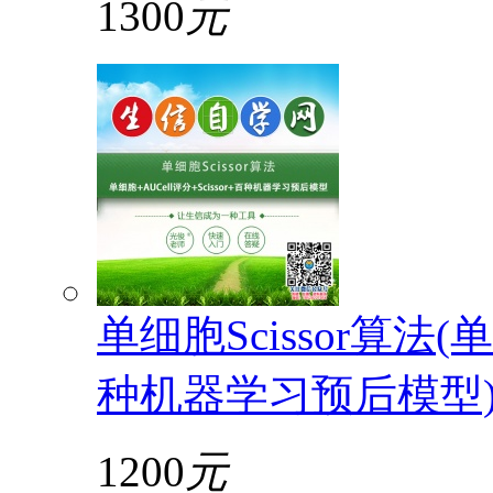
1300
元
单细胞Scissor算法(单
种机器学习预后模型
1200
元