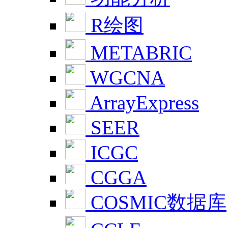
R绘图
METABRIC
WGCNA
ArrayExpress
SEER
ICGC
CGGA
COSMIC数据库