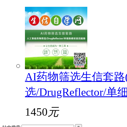
AI药物筛选生信套路
选/DrugReflecto
1450
元