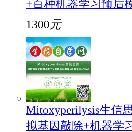
+百种机器学习预后
1300
元
Mitoxyperilys
拟基因敲除+机器学习+