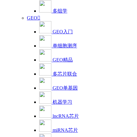
多组学
GEO

GEO入门
单细胞测序
GEO精品
多芯片联合
GEO单基因
机器学习
lncRNA芯片
miRNA芯片