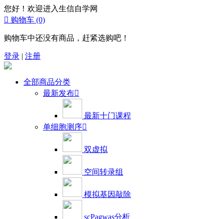
您好！欢迎进入生信自学网

购物车
(0)
购物车中还没有商品，赶紧选购吧！
登录
|
注册
全部商品分类
最新发布

最新十门课程
单细胞测序

双虚拟
空间转录组
模拟基因敲除
scPagwas分析