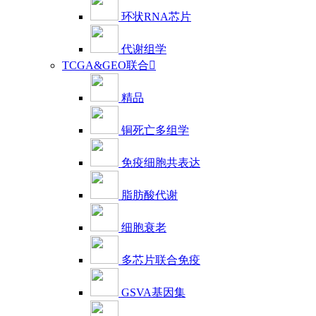
环状RNA芯片
代谢组学
TCGA&GEO联合

精品
铜死亡多组学
免疫细胞共表达
脂肪酸代谢
细胞衰老
多芯片联合免疫
GSVA基因集