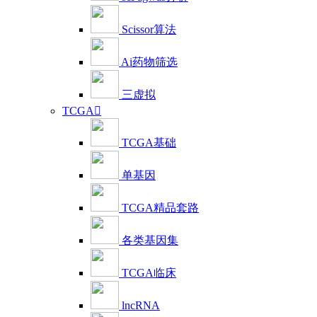
Scissor算法
Ai药物筛选
三虚拟
TCGA

TCGA基础
单基因
TCGA精品套路
各类基因集
TCGA临床
lncRNA