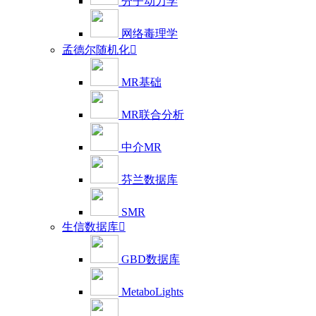
分子动力学
网络毒理学
孟德尔随机化

MR基础
MR联合分析
中介MR
芬兰数据库
SMR
生信数据库

GBD数据库
MetaboLights