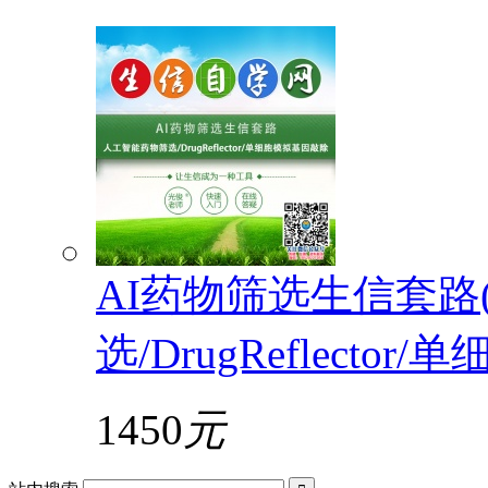
AI药物筛选生信套路
选/DrugReflecto
1450
元