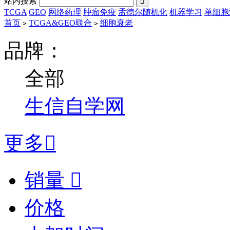
站内搜索

TCGA
GEO
网络药理
肿瘤免疫
孟德尔随机化
机器学习
单细胞
首页
TCGA&GEO联合
细胞衰老
>
>
品牌：
全部
生信自学网
更多

销量

价格