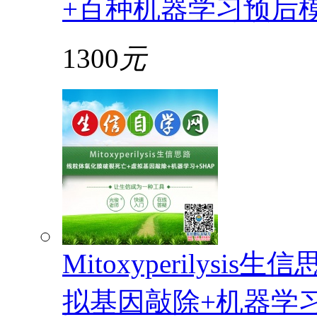
+百种机器学习预后
1300
元
Mitoxyperilys
拟基因敲除+机器学习+