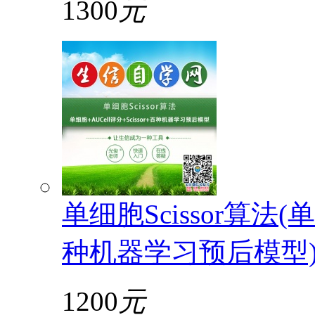
1300
元
单细胞Scissor算法(单
种机器学习预后模型
1200
元