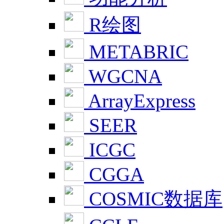
R绘图
METABRIC
WGCNA
ArrayExpress
SEER
ICGC
CGGA
COSMIC数据库