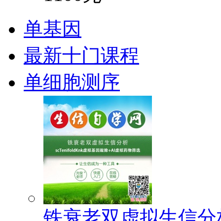
单基因
最新十门课程
单细胞测序
铁衰老双虚拟生信分析(s