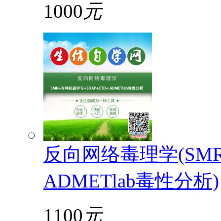
1000
元
反向网络毒理学(SMR
ADMETlab毒性分析)
1100
元