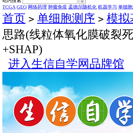
站内搜索

TCGA
GEO
网络药理
肿瘤免疫
孟德尔随机化
机器学习
单细胞
首页
单细胞测序
模拟
>
>
思路(线粒体氧化膜破裂死
+SHAP)
进入生信自学网品牌馆