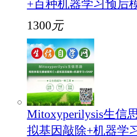
+百种机器学习预后
1300
元
Mitoxyperilys
拟基因敲除+机器学习+