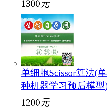
1300
元
单细胞Scissor算法(单
种机器学习预后模型
1200
元