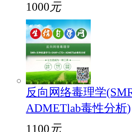
1000
元
反向网络毒理学(SMR
ADMETlab毒性分析)
1100
元