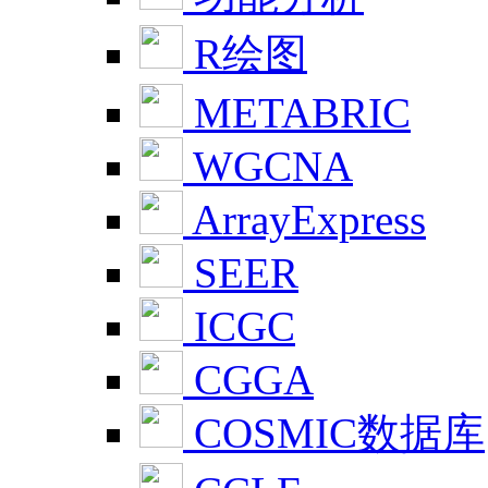
R绘图
METABRIC
WGCNA
ArrayExpress
SEER
ICGC
CGGA
COSMIC数据库