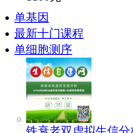
单基因
最新十门课程
单细胞测序
铁衰老双虚拟生信分析(s