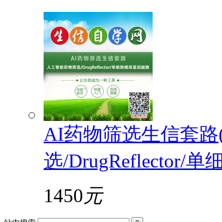
AI药物筛选生信套路
选/DrugReflecto
1450
元