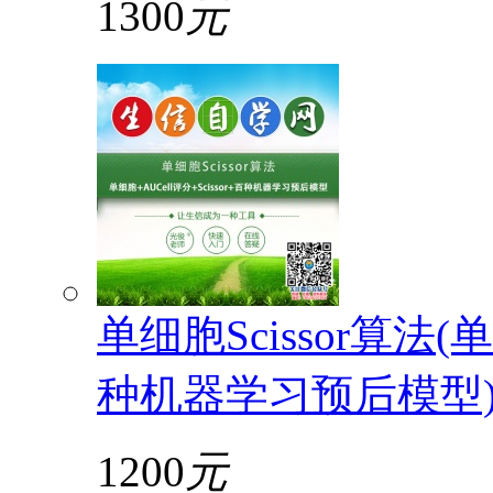
1300
元
单细胞Scissor算法(单
种机器学习预后模型
1200
元