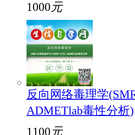
1000
元
反向网络毒理学(SMR
ADMETlab毒性分析)
1100
元