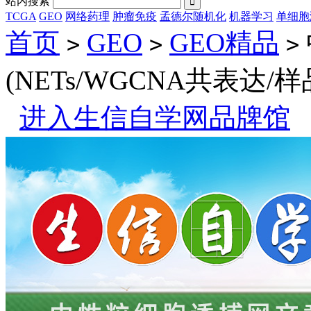
站内搜索

TCGA
GEO
网络药理
肿瘤免疫
孟德尔随机化
机器学习
单细胞
首页
GEO
GEO精品
>
>
>
(NETs/WGCNA共表达/
进入生信自学网品牌馆