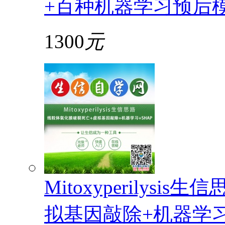
+百种机器学习预后
1300
元
Mitoxyperilys
拟基因敲除+机器学习+