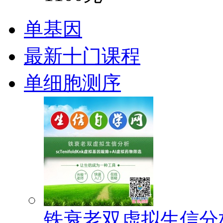
单基因
最新十门课程
单细胞测序
铁衰老双虚拟生信分析(s