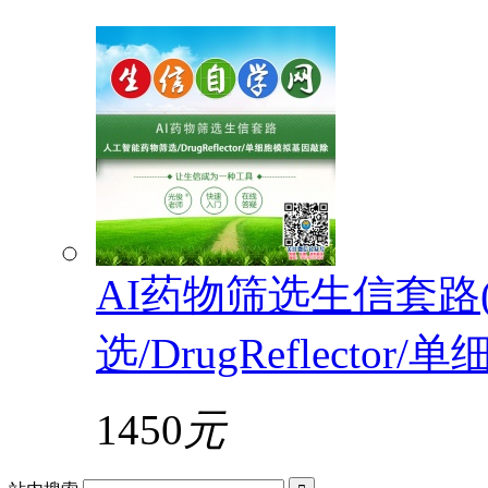
AI药物筛选生信套路
选/DrugReflecto
1450
元