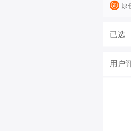
原
已选
用户