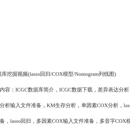
据库挖掘视频
(lasso
回归
/COX
模型
/Nomogram
列线图
)
内容：
ICGC
数据库简介，
ICGC
数据下载，差异表达分析
分析输入文件准备，
KM
生存分析，单因素
COX
分析，
las
备，
lasso
回归，多因素
COX
输入文件准备，多音字
COX