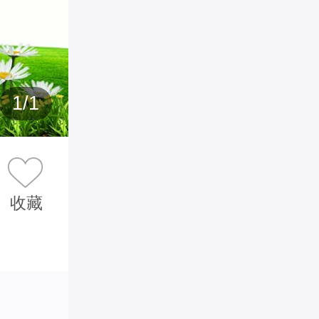
1
/
1
收藏