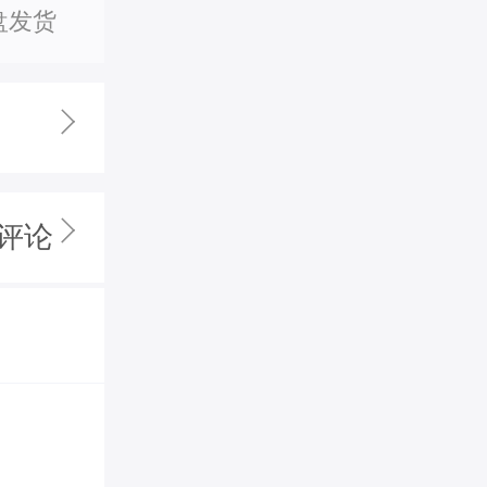
盘发货
人评论
[录制平台]
win10系
年，课程