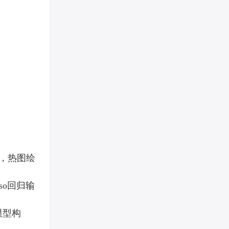
出，不退不
[视频课时]
[课程总时长]
[脚本语言]
，热图绘
so
回归输
[资料大小]
模型构